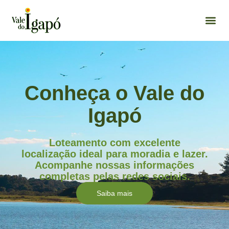
Mapa Do Val
Conheça o Vale do
Igapó
Loteamento com excelente
localização ideal para moradia e lazer.
Acompanhe nossas informações
completas pelas redes sociais.
Saiba mais